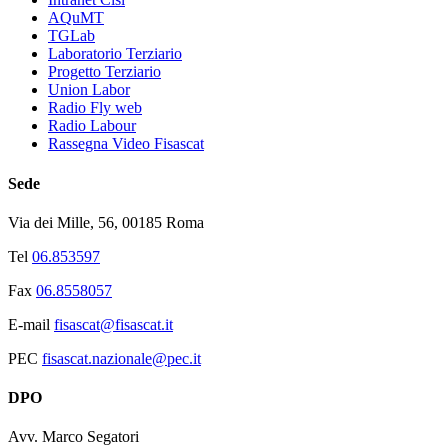
AQuMT
TGLab
Laboratorio Terziario
Progetto Terziario
Union Labor
Radio Fly web
Radio Labour
Rassegna Video Fisascat
Sede
Via dei Mille, 56, 00185 Roma
Tel
06.853597
Fax
06.8558057
E-mail
fisascat@fisascat.it
PEC
fisascat.nazionale@pec.it
DPO
Avv. Marco Segatori